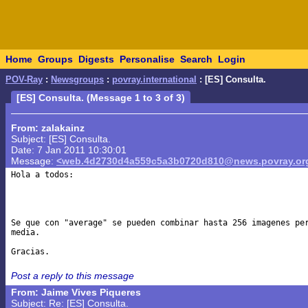
Home
Groups
Digests
Personalise
Search
Login
POV-Ray
:
Newsgroups
:
povray.international
: [ES] Consulta.
[ES] Consulta. (Message 1 to 3 of 3)
From: zalakainz
Subject: [ES] Consulta.
Date: 7 Jan 2011 10:30:01
Message:
<web.4d2730d4a559c5a3b0720d810@news.povray.or
Hola a todos:

Se que con "average" se pueden combinar hasta 256 imagenes per
media.

Post a reply to this message
From: Jaime Vives Piqueres
Subject: Re: [ES] Consulta.