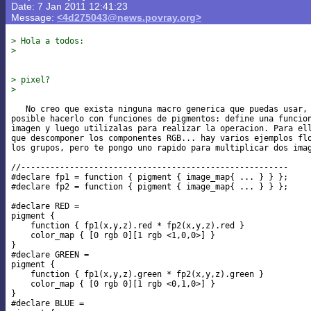
Date: 7 Jan 2011 12:41:23
Message:
<4d275043@news.povray.org>
> Hola a todos:
>
> pixel?
>
   No creo que exista ninguna macro generica que puedas usar, 
posible hacerlo con funciones de pigmentos: define una funcion
imagen y luego utilizalas para realizar la operacion. Para ell
que descomponer los componentes RGB... hay varios ejemplos flo
los grupos, pero te pongo uno rapido para multiplicar dos imag
//-------------------------------------------------------

#declare fp1 = function { pigment { image_map{ ... } } };

#declare fp2 = function { pigment { image_map{ ... } } };

#declare RED =

pigment {

    function { fp1(x,y,z).red * fp2(x,y,z).red }

    color_map { [0 rgb 0][1 rgb <1,0,0>] }

}

#declare GREEN =

pigment {

    function { fp1(x,y,z).green * fp2(x,y,z).green }

    color_map { [0 rgb 0][1 rgb <0,1,0>] }

}

#declare BLUE =
