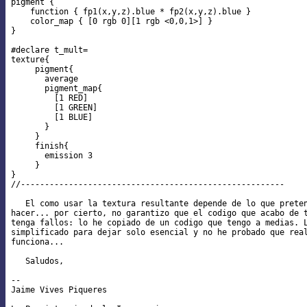
pigment {

    function { fp1(x,y,z).blue * fp2(x,y,z).blue }

    color_map { [0 rgb 0][1 rgb <0,0,1>] }

}

#declare t_mult=

texture{

     pigment{

       average

       pigment_map{

         [1 RED]

         [1 GREEN]

         [1 BLUE]

       }

     }

     finish{

       emission 3

     }

}

//-------------------------------------------------------

   El como usar la textura resultante depende de lo que preten
hacer... por cierto, no garantizo que el codigo que acabo de t
tenga fallos: lo he copiado de un codigo que tengo a medias. L
simplificado para dejar solo esencial y no he probado que real
funciona...

   Saludos,

-- 

Jaime Vives Piqueres
