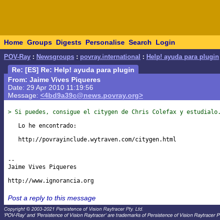
Home
Groups
Digests
Personalise
Search
Login
POV-Ray
:
Newsgroups
:
povray.international
:
Help! ayuda para plugin
Re: [ES] Re: Help! ayuda para plugin
From: Jaime Vives Piqueres
Date: 29 Apr 2010 11:19:56
Message:
<4bd9a39c@news.povray.org>
> Si puedes, consigue el citygen de Chris Colefax y estudialo
   Lo he encontrado:

   http://povrayinclude.wytraven.com/citygen.html

-- 

Jaime Vives Piqueres

Post a reply to this message